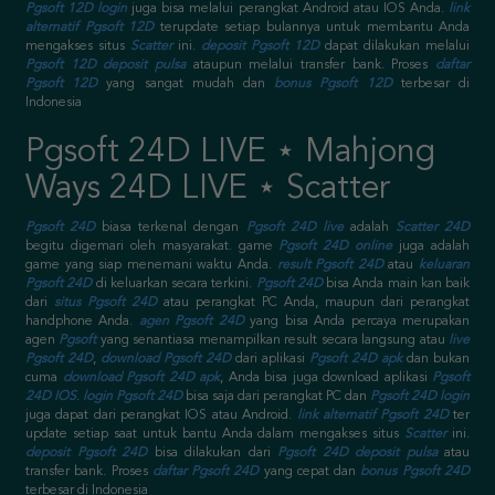
Pgsoft 12D login
juga bisa melalui perangkat Android atau IOS Anda.
link
alternatif Pgsoft 12D
terupdate setiap bulannya untuk membantu Anda
mengakses situs
Scatter
ini.
deposit Pgsoft 12D
dapat dilakukan melalui
Pgsoft 12D deposit pulsa
ataupun melalui transfer bank. Proses
daftar
Pgsoft 12D
yang sangat mudah dan
bonus Pgsoft 12D
terbesar di
Indonesia
Pgsoft 24D LIVE ⋆ Mahjong
Ways 24D LIVE ⋆ Scatter
Pgsoft 24D
biasa terkenal dengan
Pgsoft 24D live
adalah
Scatter 24D
begitu digemari oleh masyarakat. game
Pgsoft 24D online
juga adalah
game yang siap menemani waktu Anda.
result Pgsoft 24D
atau
keluaran
Pgsoft 24D
di keluarkan secara terkini.
Pgsoft 24D
bisa Anda main kan baik
dari
situs Pgsoft 24D
atau perangkat PC Anda, maupun dari perangkat
handphone Anda.
agen Pgsoft 24D
yang bisa Anda percaya merupakan
agen
Pgsoft
yang senantiasa menampilkan result secara langsung atau
live
Pgsoft 24D
,
download Pgsoft 24D
dari aplikasi
Pgsoft 24D apk
dan bukan
cuma
download Pgsoft 24D apk
, Anda bisa juga download aplikasi
Pgsoft
24D IOS
.
login Pgsoft 24D
bisa saja dari perangkat PC dan
Pgsoft 24D login
juga dapat dari perangkat IOS atau Android.
link alternatif Pgsoft 24D
ter
update setiap saat untuk bantu Anda dalam mengakses situs
Scatter
ini.
deposit Pgsoft 24D
bisa dilakukan dari
Pgsoft 24D deposit pulsa
atau
transfer bank. Proses
daftar Pgsoft 24D
yang cepat dan
bonus Pgsoft 24D
terbesar di Indonesia