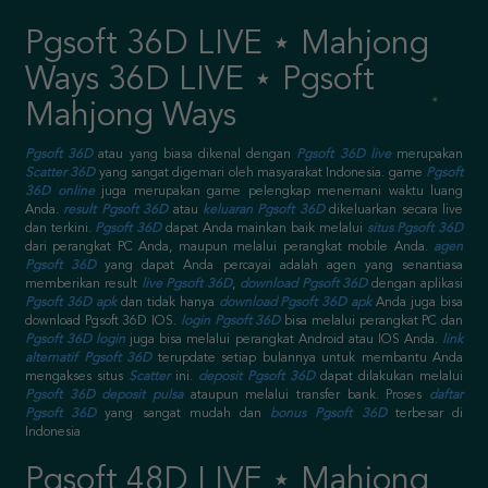
Pgsoft 36D LIVE ⋆ Mahjong
Ways 36D LIVE ⋆ Pgsoft
Mahjong Ways
Pgsoft 36D
atau yang biasa dikenal dengan
Pgsoft 36D live
merupakan
Scatter 36D
yang sangat digemari oleh masyarakat Indonesia. game
Pgsoft
36D online
juga merupakan game pelengkap menemani waktu luang
Anda.
result Pgsoft 36D
atau
keluaran Pgsoft 36D
dikeluarkan secara live
dan terkini.
Pgsoft 36D
dapat Anda mainkan baik melalui
situs Pgsoft 36D
dari perangkat PC Anda, maupun melalui perangkat mobile Anda.
agen
Pgsoft 36D
yang dapat Anda percayai adalah agen yang senantiasa
memberikan result
live Pgsoft 36D
,
download Pgsoft 36D
dengan aplikasi
Pgsoft 36D apk
dan tidak hanya
download Pgsoft 36D apk
Anda juga bisa
download Pgsoft 36D IOS.
login Pgsoft 36D
bisa melalui perangkat PC dan
Pgsoft 36D login
juga bisa melalui perangkat Android atau IOS Anda.
link
alternatif Pgsoft 36D
terupdate setiap bulannya untuk membantu Anda
mengakses situs
Scatter
ini.
deposit Pgsoft 36D
dapat dilakukan melalui
Pgsoft 36D deposit pulsa
ataupun melalui transfer bank. Proses
daftar
Pgsoft 36D
yang sangat mudah dan
bonus Pgsoft 36D
terbesar di
Indonesia
Pgsoft 48D LIVE ⋆ Mahjong