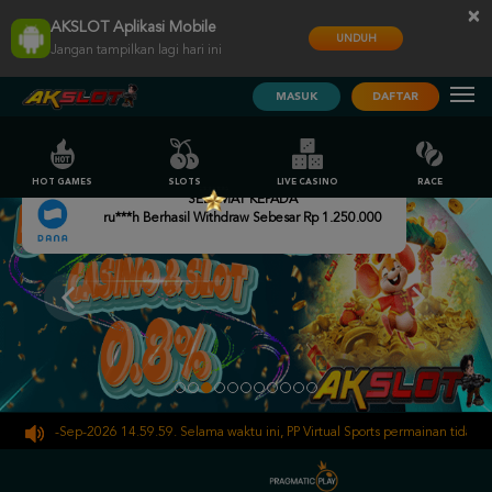
×
AKSLOT Aplikasi Mobile
UNDUH
Jangan tampilkan lagi hari ini
MASUK
DAFTAR
HOT GAMES
SLOTS
LIVE CASINO
RACE
SELAMAT KEPADA
ru***h Berhasil Withdraw Sebesar Rp 1.250.000
i 30-Sep-2026 14.59.59. Selama waktu ini, PP Virtual Sports permainan tidak akan 