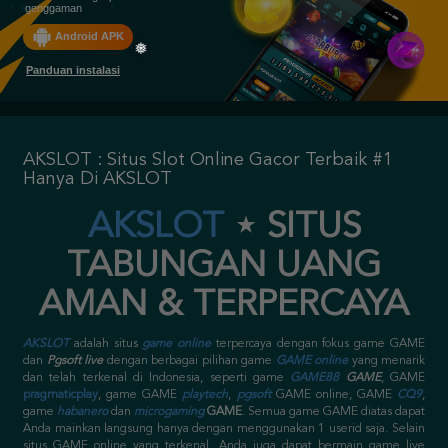
genggaman
Android APK
Panduan instalasi
AKSLOT : Situs Slot Online Gacor Terbaik #1
Hanya Di AKSLOT
AKSLOT
⋆
SITUS
TABUNGAN UANG
AMAN & TERPERCAYA
AKSLOT
adalah situs
game online
terpercaya dengan fokus game GAME
dan
Pgsoft live
dengan berbagai pilihan game
GAME online
yang menarik
dan telah terkenal di Indonesia, seperti game
GAME88
GAME
, GAME
pragmaticplay
, game GAME
playtech
,
pgsoft
GAME online
, GAME
CQ9
,
game
habanero
dan
microgaming
GAME
. Semua game GAME diatas dapat
Anda mainkan langsung hanya dengan menggunakan 1 userid saja.
Selain
situs GAME online yang terkenal, Anda juga dapat bermain game live