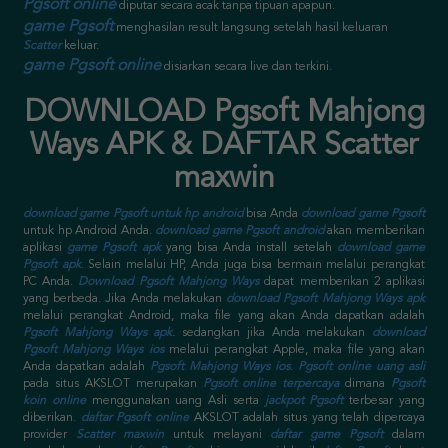
Pgsoft online
diputar secara acak tanpa tipuan apapun.
game Pgsoft
menghasilan result langsung setelah hasil keluaran
Scatter
keluar.
game Pgsoft online
disiarkan secara live dan terkini.
DOWNLOAD Pgsoft Mahjong
Ways APK & DAFTAR Scatter
maxwin
download game Pgsoft untuk hp android
bisa Anda
download game Pgsoft
untuk hp Android Anda.
download game Pgsoft android
akan memberikan
aplikasi
game Pgsoft apk
yang bisa Anda install setelah
download game
Pgsoft apk
. Selain melalui HP, Anda juga bisa bermain melalui perangkat
PC Anda.
Download Pgsoft Mahjong Ways
dapat memberikan 2 aplikasi
yang berbeda. Jika Anda melakukan
download Pgsoft Mahjong Ways apk
melalui perangkat Android, maka file yang akan Anda dapatkan adalah
Pgsoft Mahjong Ways apk
. sedangkan jika Anda melakukan
download
Pgsoft Mahjong Ways ios
melalui perangkat Apple, maka file yang akan
Anda dapatkan adalah
Pgsoft Mahjong Ways ios
.
Pgsoft online uang asli
pada situs AKSLOT merupakan
Pgsoft online terpercaya
dimana
Pgsoft
koin online
menggunakan uang Asli serta
jackpot Pgsoft
terbesar yang
diberikan.
daftar Pgsoft online
AKSLOT adalah situs yang telah dipercaya
provider
Scatter maxwin
untuk melayani
daftar game Pgsoft
dalam