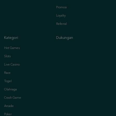
Promosi
Loyalty
Referral
Kategori
Dukungan
Hot Games
Slots
Live Casino
Race
Togel
Olahraga
Crash Game
Arcade
Poker