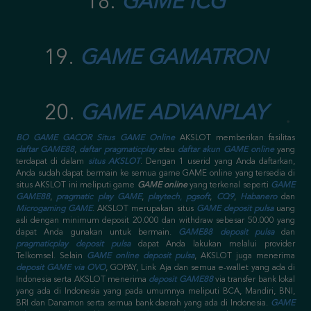
18.
GAME ICG
19.
GAME GAMATRON
20.
GAME ADVANPLAY
BO GAME GACOR
Situs GAME Online
AKSLOT memberikan fasilitas
daftar GAME88
,
daftar pragmaticplay
atau
daftar akun GAME online
yang
terdapat di dalam
situs AKSLOT
. Dengan 1 userid yang Anda daftarkan,
Anda sudah dapat bermain ke semua game GAME online yang tersedia di
situs AKSLOT ini meliputi game
GAME online
yang terkenal seperti
GAME
GAME88
,
pragmatic play GAME
,
playtech
,
pgsoft
,
CQ9
,
Habanero
dan
Microgaming GAME
.
AKSLOT merupakan situs
GAME deposit pulsa
uang
asli dengan minimum deposit 20.000 dan withdraw sebesar 50.000 yang
dapat Anda gunakan untuk bermain.
GAME88 deposit pulsa
dan
pragmaticplay deposit pulsa
dapat Anda lakukan melalui provider
Telkomsel. Selain
GAME online deposit pulsa
, AKSLOT juga menerima
deposit GAME via OVO
, GOPAY, Link Aja dan semua e-wallet yang ada di
Indonesia serta AKSLOT menerima
deposit GAME88
via transfer bank lokal
yang ada di Indonesia yang pada umumnya meliputi BCA, Mandiri, BNI,
BRI dan Danamon serta semua bank daerah yang ada di Indonesia.
GAME