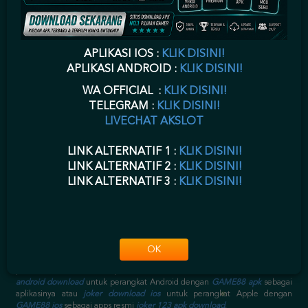
joker888
disitus
joker 123
atau
GAME88
sebagai
joker game
terpercaya.
GAME88 online
,
joker888
,
joker123
,
jokergaming
,
joker1788
,
joker8868
,
joker777
,
joker688
sebagai alternatif
joker GAME
pada situs AKSLOT
joker
gaming
.
APLIKASI IOS :
KLIK DISINI!
DOWNLOAD GAME88 APK
APLIKASI ANDROID :
KLIK DISINI!
GAME GAME88 LOGIN
WA OFFICIAL :
KLIK DISINI!
TELEGRAM :
KLIK DISINI!
VERSI TERBARU
LIVECHAT AKSLOT
joker download
Setelah Anda melakukan
pendaftaran akun GAME88
di
LINK ALTERNATIF 1 :
KLIK DISINI!
AKSLOT, maka selanjutnya Anda dapat melakukan
download GAME88
apk,
aplikasi
GAME88 apk
android AKSLOT ini mendukung Anda dalam
LINK ALTERNATIF 2 :
KLIK DISINI!
bermain melalui perangkat mobile smartphone Anda. Baik melalui PC atau
LINK ALTERNATIF 3 :
KLIK DISINI!
mobile dimana saja dan kapan saja dapat Anda mainkan semua game yang
ada di GAME AKSLOT ini.
GAME88 download
dapat Anda
download
aplikasi joker 123
melalui Android dan IOS.
GAME88 download apk
bisa
langsung diinstal setelah Anda
download aplikasi GAME88
nya.
download
joker 123
lebih baik segera Anda download setelah
daftar akun GAME88
sehingga lebih memudahkan Anda untuk
login GAME88
.
download
OK
GAME88
ini terletak pada menu daftar
GAME88 apk download
yang ada
pada kanan menu utama pada situs
AKSLOT GAME online
ini.
GAME88
android download
untuk perangkat Android dengan
GAME88 apk
sebagai
aplikasinya atau
joker download ios
untuk perangkat Apple dengan
GAME88 ios
sebagai apps resmi
joker 123 apk download
.