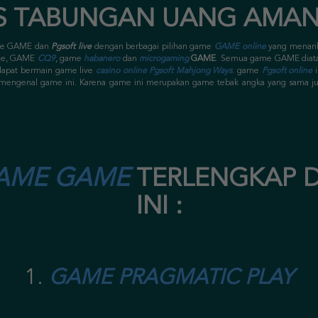
US TABUNGAN UANG AMAN
ame GAME dan
Pgsoft live
dengan berbagai pilihan game
GAME online
yang menarik
ne
, GAME
CQ9
, game
habanero
dan
microgaming
GAME
. Semua game GAME diata
 dapat bermain game live
casino online
Pgsoft Mahjong Ways
. game
Pgsoft online
i
h mengenal game ini. Karena game ini merupakan game tebak angka yang sama 
AME GAME
TERLENGKAP D
INI :
1.
GAME PRAGMATIC PLAY