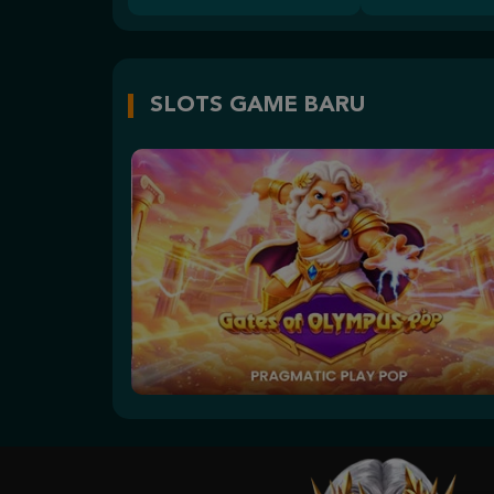
SLOTS GAME BARU