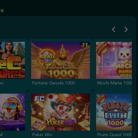
ec
Fortune Garuda 1000
Mochi Mania 1000
M
Poker Win
Pirate Quest 1000