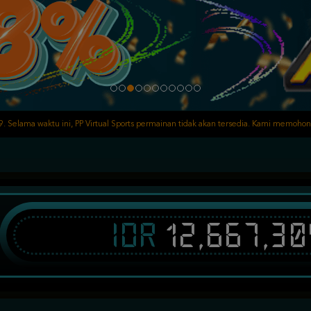
waktu ini, PP Virtual Sports permainan tidak akan tersedia. Kami memohon maaf ata
IDR
12,667,3