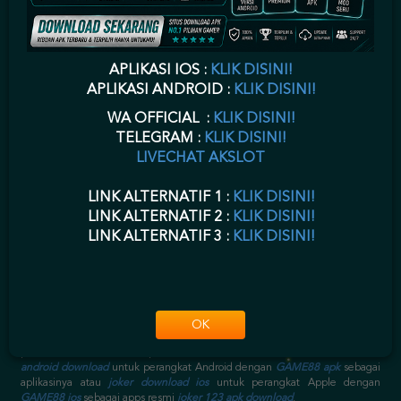
joker888
disitus
joker 123
atau
GAME88
sebagai
joker game
terpercaya.
GAME88 online
,
joker888
,
joker123
,
jokergaming
,
joker1788
,
joker8868
,
joker777
,
joker688
sebagai alternatif
joker GAME
pada situs AKSLOT
joker
gaming
.
APLIKASI IOS :
KLIK DISINI!
DOWNLOAD GAME88 APK
APLIKASI ANDROID :
KLIK DISINI!
GAME GAME88 LOGIN
WA OFFICIAL :
KLIK DISINI!
TELEGRAM :
KLIK DISINI!
VERSI TERBARU
LIVECHAT AKSLOT
joker download
Setelah Anda melakukan
pendaftaran akun GAME88
di
LINK ALTERNATIF 1 :
KLIK DISINI!
AKSLOT, maka selanjutnya Anda dapat melakukan
download GAME88
apk,
aplikasi
GAME88 apk
android AKSLOT ini mendukung Anda dalam
LINK ALTERNATIF 2 :
KLIK DISINI!
bermain melalui perangkat mobile smartphone Anda. Baik melalui PC atau
LINK ALTERNATIF 3 :
KLIK DISINI!
mobile dimana saja dan kapan saja dapat Anda mainkan semua game yang
ada di GAME AKSLOT ini.
GAME88 download
dapat Anda
download
aplikasi joker 123
melalui Android dan IOS.
GAME88 download apk
bisa
langsung diinstal setelah Anda
download aplikasi GAME88
nya.
download
joker 123
lebih baik segera Anda download setelah
daftar akun GAME88
sehingga lebih memudahkan Anda untuk
login GAME88
.
download
OK
GAME88
ini terletak pada menu daftar
GAME88 apk download
yang ada
pada kanan menu utama pada situs
AKSLOT GAME online
ini.
GAME88
android download
untuk perangkat Android dengan
GAME88 apk
sebagai
aplikasinya atau
joker download ios
untuk perangkat Apple dengan
GAME88 ios
sebagai apps resmi
joker 123 apk download
.