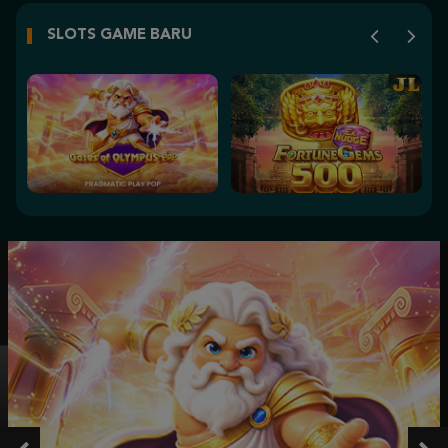
SLOTS GAME BARU
Starlight Princess Super Scatter
da****8
IDR
914,640.00
Gates of Gatot Kaca Super
Scatter
n****e
IDR
885,000.00
Mahjong Wins 3 – Black Scatter
paim****s
IDR
727,280.00
Starlight Princess™ 1000
sabri****s
IDR
705,200.00
Gates of Olympus 1000