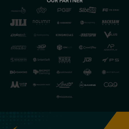
OUR PARTNER