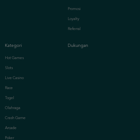
Promosi
Loyalty
Referral
Kategori
Dukungan
Hot Games
Slots
Live Casino
Race
Togel
Olahraga
Crash Game
Arcade
Poker