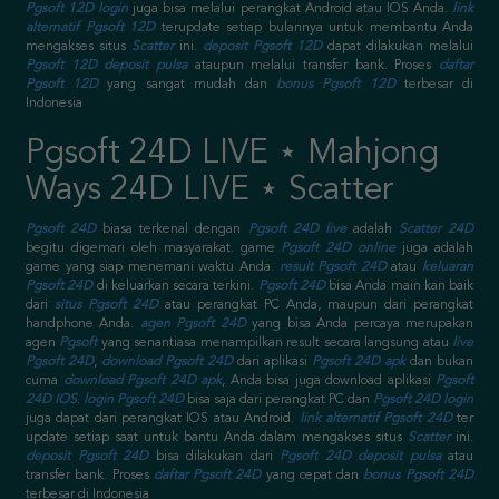
Pgsoft 12D login
juga bisa melalui perangkat Android atau IOS Anda.
link
alternatif Pgsoft 12D
terupdate setiap bulannya untuk membantu Anda
mengakses situs
Scatter
ini.
deposit Pgsoft 12D
dapat dilakukan melalui
Pgsoft 12D deposit pulsa
ataupun melalui transfer bank. Proses
daftar
Pgsoft 12D
yang sangat mudah dan
bonus Pgsoft 12D
terbesar di
Indonesia
Pgsoft 24D LIVE ⋆ Mahjong
Ways 24D LIVE ⋆ Scatter
Pgsoft 24D
biasa terkenal dengan
Pgsoft 24D live
adalah
Scatter 24D
begitu digemari oleh masyarakat. game
Pgsoft 24D online
juga adalah
game yang siap menemani waktu Anda.
result Pgsoft 24D
atau
keluaran
Pgsoft 24D
di keluarkan secara terkini.
Pgsoft 24D
bisa Anda main kan baik
dari
situs Pgsoft 24D
atau perangkat PC Anda, maupun dari perangkat
handphone Anda.
agen Pgsoft 24D
yang bisa Anda percaya merupakan
agen
Pgsoft
yang senantiasa menampilkan result secara langsung atau
live
Pgsoft 24D
,
download Pgsoft 24D
dari aplikasi
Pgsoft 24D apk
dan bukan
cuma
download Pgsoft 24D apk
, Anda bisa juga download aplikasi
Pgsoft
24D IOS
.
login Pgsoft 24D
bisa saja dari perangkat PC dan
Pgsoft 24D login
juga dapat dari perangkat IOS atau Android.
link alternatif Pgsoft 24D
ter
update setiap saat untuk bantu Anda dalam mengakses situs
Scatter
ini.
deposit Pgsoft 24D
bisa dilakukan dari
Pgsoft 24D deposit pulsa
atau
transfer bank. Proses
daftar Pgsoft 24D
yang cepat dan
bonus Pgsoft 24D
terbesar di Indonesia