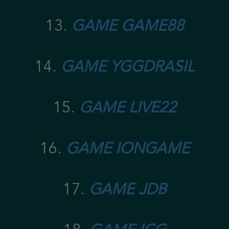
13.
GAME GAME88
14.
GAME YGGDRASIL
15.
GAME LIVE22
16.
GAME IONGAME
17.
GAME JDB